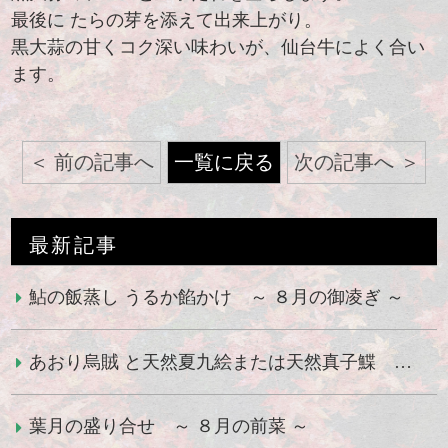
最後に たらの芽を添えて出来上がり。
黒大蒜の甘くコク深い味わいが、仙台牛によく合い
ます。
前の記事へ
一覧に戻る
次の記事へ
最新記事
鮎の飯蒸し うるか餡かけ ～ ８月の御凌ぎ ～
あおり烏賊 と天然夏九絵または天然真子鰈 ～ ８月の御造り ～
葉月の盛り合せ ～ ８月の前菜 ～