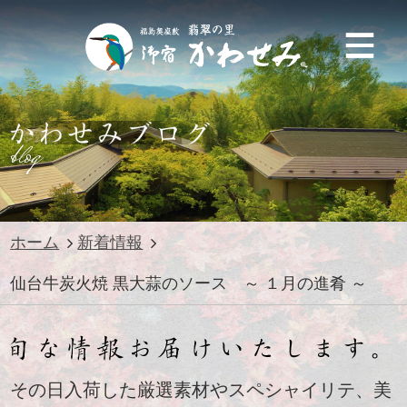
blog
ホーム
新着情報
仙台牛炭火焼 黒大蒜のソース ～ １月の進肴 ～
その日入荷した厳選素材やスペシャイリテ、美