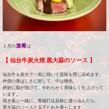
進肴
１月の
は
【 仙台牛炭火焼 黒大蒜のソース 】
仙台牛を炭火で一気に焼いて旨味を閉じ込めます。
外側の香ばしさに対して、中は桃色。
絶妙に脂が抜けて、やわらかく美味しく仕上げって
います。
焼き蕪と一緒に、青磁打込反鉢に盛り込んだら、
黒大蒜のソースと玉子たれを垂らします。