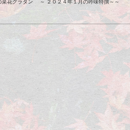
の菜花グラタン ～ ２０２４年１月の吟味特撰～～