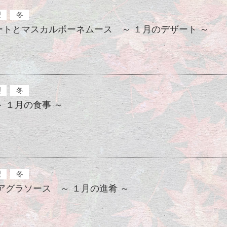
理
冬
トとマスカルポーネムース ～ １月のデザート ～
理
冬
 １月の食事 ～
理
冬
アグラソース ～ １月の進肴 ～