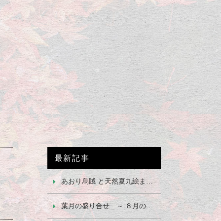
最新記事
あおり烏賊 と天然夏九絵または天然真子鰈 ～ ８月の御造り ～
葉月の盛り合せ ～ ８月の前菜 ～