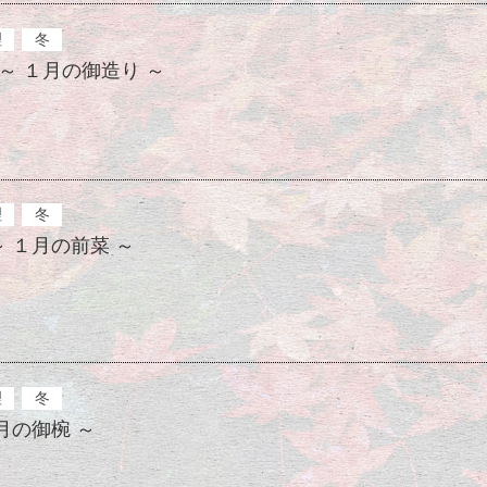
理
冬
～ １月の御造り ～
理
冬
 １月の前菜 ～
理
冬
月の御椀 ～