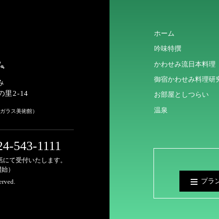
ホーム
吟味特撰
かわせみ流日本料理
御宿かわせみ料理研
み
里2-14
お部屋としつらい
温泉
（ガラス美術館）
4-543-1111
電話にて受付いたします。
開始）
プラ
erved.