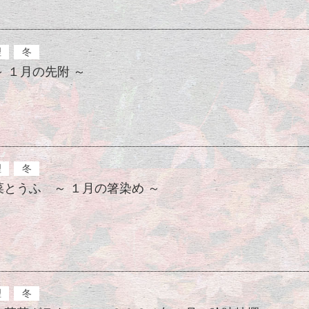
理
冬
 １月の先附 ～
理
冬
とうふ ～ １月の箸染め ～
理
冬