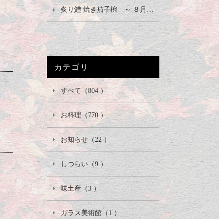
炙り鱧 焼き茄子椀 ～ ８月の御椀 ～
カテゴリ
すべて（804 ）
お料理（770 ）
お知らせ（22 ）
しつらい（9 ）
味土産（3 ）
ガラス美術館（1 ）