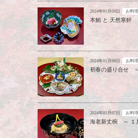
2024年01月09日
お料
本鮪 と 天然寒鮃 
2024年01月08日
お料
初春の盛り合せ ～
2024年01月07日
お料
海老新丈椀 ～ １