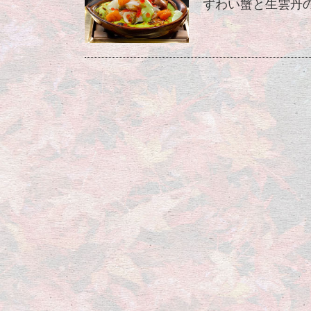
ずわい蟹と生雲丹