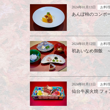
2024年01月13日
お料
あんぽ柿のコンポー
2024年01月12日
お料
初あいなめ御飯 ～
2024年01月11日
お料
仙台牛炭火焼 フォ