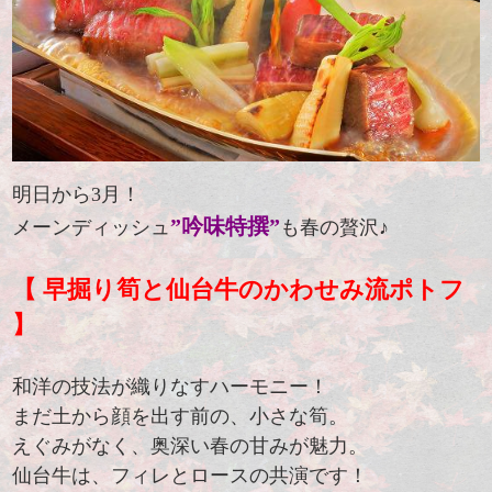
明日から3月！
”吟味特撰”
メーンディッシュ
も春の贅沢♪
【 早掘り筍と仙台牛のかわせみ流ポトフ
】
和洋の技法が織りなすハーモニー！
まだ土から顔を出す前の、小さな筍。
えぐみがなく、奥深い春の甘みが魅力。
仙台牛は、フィレとロースの共演です！