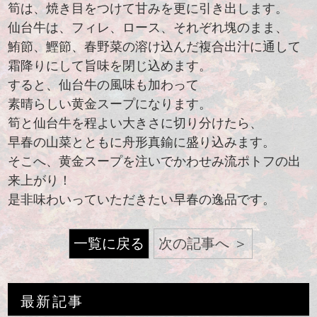
筍は、焼き目をつけて甘みを更に引き出します。
仙台牛は、フィレ、ロース、それぞれ塊のまま、
鮪節、鰹節、春野菜の溶け込んだ複合出汁に通して
霜降りにして旨味を閉じ込めます。
すると、仙台牛の風味も加わって
素晴らしい黄金スープになります。
筍と仙台牛を程よい大きさに切り分けたら、
早春の山菜とともに舟形真鍮に盛り込みます。
そこへ、黄金スープを注いでかわせみ流ポトフの出
来上がり！
是非味わいっていただきたい早春の逸品です。
一覧に戻る
次の記事へ
最新記事