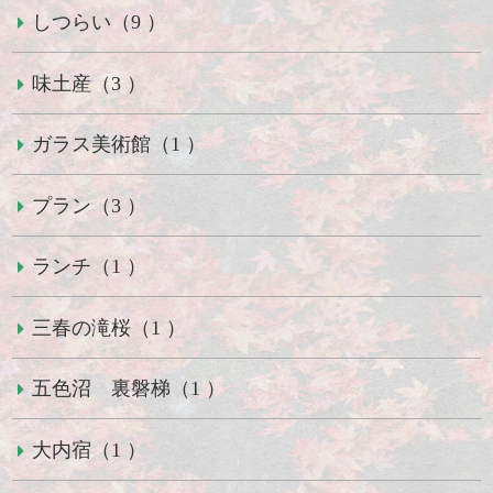
しつらい（9 ）
味土産（3 ）
ガラス美術館（1 ）
プラン（3 ）
ランチ（1 ）
三春の滝桜（1 ）
五色沼 裏磐梯（1 ）
大内宿（1 ）