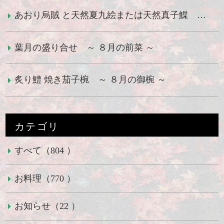
あおり烏賊 と天然夏九絵または天然真子鰈 ～ ８月の御造り ～
葉月の盛り合せ ～ ８月の前菜 ～
炙り鱧 焼き茄子椀 ～ ８月の御椀 ～
カテゴリ
すべて（804 ）
お料理（770 ）
お知らせ（22 ）