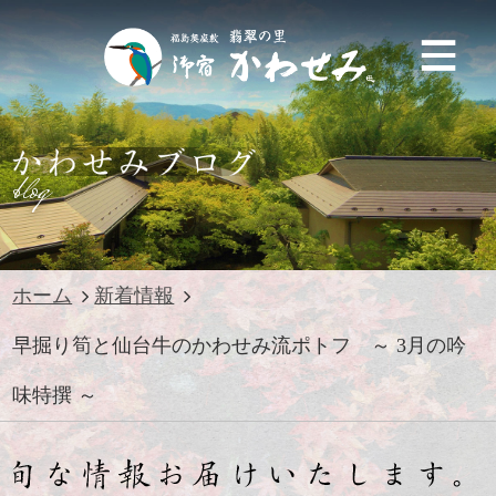
blog
ホーム
新着情報
早掘り筍と仙台牛のかわせみ流ポトフ ～ 3月の吟
味特撰 ～