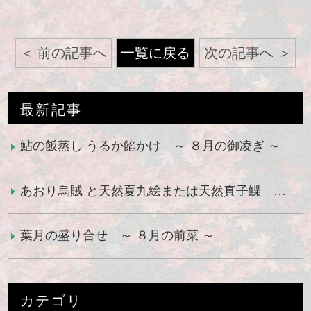
前の記事へ
一覧に戻る
次の記事へ
最新記事
鮎の飯蒸し うるか餡かけ ～ ８月の御凌ぎ ～
あおり烏賊 と天然夏九絵または天然真子鰈 ～ ８月の御造り ～
葉月の盛り合せ ～ ８月の前菜 ～
カテゴリ