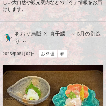
しい大自然や観光案内などの「今」情報をお届
けします。
あおり烏賊 と 真子鰈 ～ 5月の御造
り ～
2025年05月07日
お料理
春