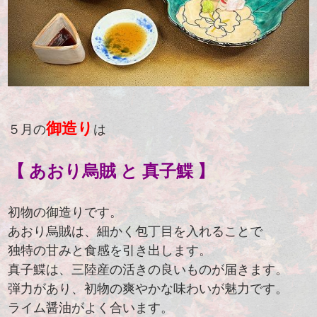
御造り
５月の
は
【 あおり烏賊 と 真子鰈 】
初物の御造りです。
あおり烏賊は、細かく包丁目を入れることで
独特の甘みと食感を引き出します。
真子鰈は、三陸産の活きの良いものが届きます。
弾力があり、初物の爽やかな味わいが魅力です。
ライム醤油がよく合います。