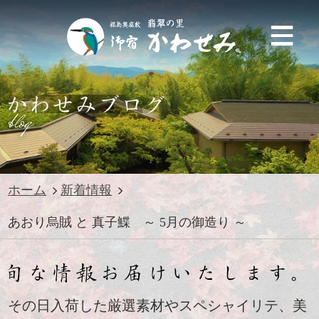
blog
ホーム
新着情報
あおり烏賊 と 真子鰈 ～ 5月の御造り ～
その日入荷した厳選素材やスペシャイリテ、美