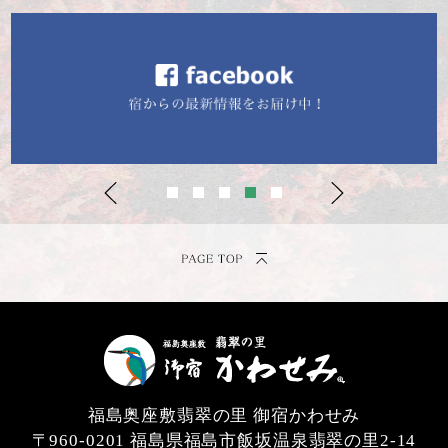
福島奥座敷翡翠の里 御宿かわせみ
〒960-0201
福島県福島市飯坂温泉翡翠の里2-14