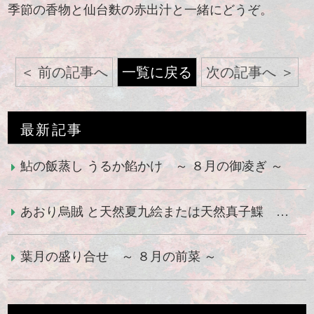
季節の香物と仙台麩の赤出汁と一緒にどうぞ。
前の記事へ
一覧に戻る
次の記事へ
最新記事
鮎の飯蒸し うるか餡かけ ～ ８月の御凌ぎ ～
あおり烏賊 と天然夏九絵または天然真子鰈 ～ ８月の御造り ～
葉月の盛り合せ ～ ８月の前菜 ～