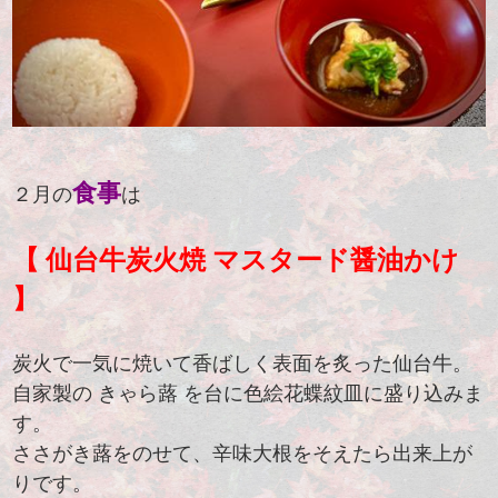
食事
２月の
は
【 仙台牛炭火焼 マスタード醤油かけ
】
炭火で一気に焼いて香ばしく表面を炙った仙台牛。
自家製の きゃら蕗 を台に色絵花蝶紋皿に盛り込みま
す。
ささがき蕗をのせて、辛味大根をそえたら出来上が
りです。